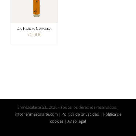
DETALLES
La Planta Cupreata
70,90
€
Enmezcalarte S.L.
2026 - Todos los derechos reservados |
info@enmezcalarte.com
|
Política de privacidad
|
Política de
cookies
|
Aviso legal