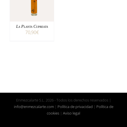
DETALLES
La Planta Cupreata
70,90
€
Enmezcalarte S.L.
2026 - Todos los derechos reservados |
info@enmezcalarte.com
|
Política de privacidad
|
Política de
cookies
|
Aviso legal