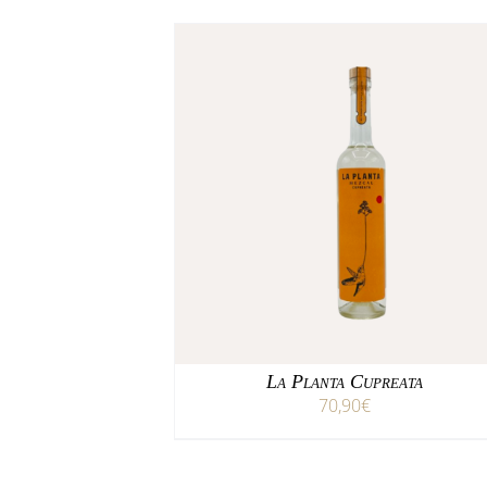
/
AÑADIR AL CARRITO
DETALLES
La Planta Cupreata
70,90
€