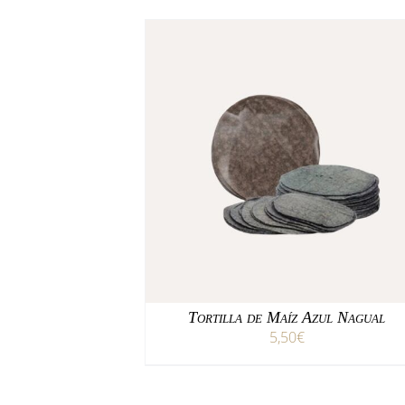
/
AÑADIR AL CARRITO
DETALLES
Tortilla de Maíz Azul Nagual
5,50
€