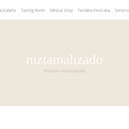
zcalarte
Tasting Room
Mezcal Shop
Tiendita mexicana
Servicio
niztamalizado
Portada
»
niztamalizado