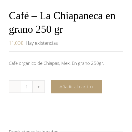
Café – La Chiapaneca en
grano 250 gr
11,00
€
Hay existencias
Café orgánico de Chiapas, Mex. En grano 250gr.
Añadir al carrito
Café
–
La
Chiapaneca
en
grano