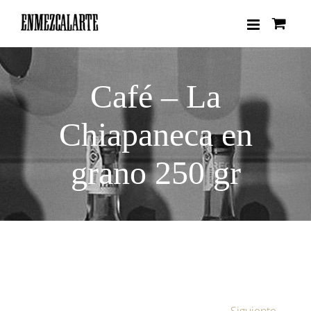
Saltar
al
contenido
Café – La
Chiapaneca en
grano 250 gr