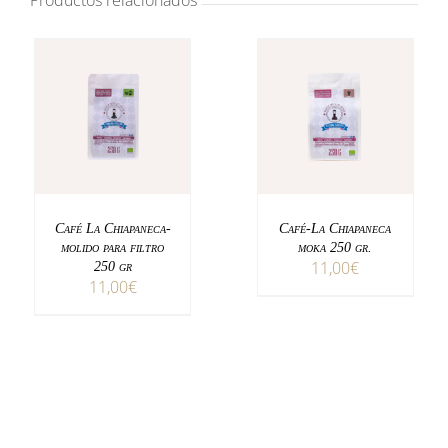
Productos relacionados
250
gr
cantidad
AÑADIR AL CARRITO
AÑADIR AL CARRITO
DETALLES
DETALLES
Café La Chiapaneca-
Café-La Chiapaneca
molido para filtro
moka 250 gr.
11,00
€
250 gr
11,00
€