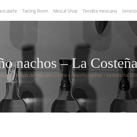
zcalarte
Tasting Room
Mezcal Shop
Tiendita mexicana
Servicio
ño nachos – La Costeñ
ortada
»
Tienda de Mezcales Online
»
Jalapeño nachos – La Costeña 220