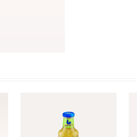
–
La
Costeña
220gr
cantidad