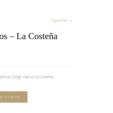
Siguiente →
os – La Costeña
nachos) 220gr marca La Costeña.
r al carrito