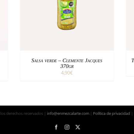
/
AÑADIR AL CARRITO
DETALLES
Salsa verde – Clemente Jacques
T
370gr
4,90
€
 los derechos reservados |
info@enmezcalarte.com
|
Política de privacidad
|
Facebook
Instagram
X