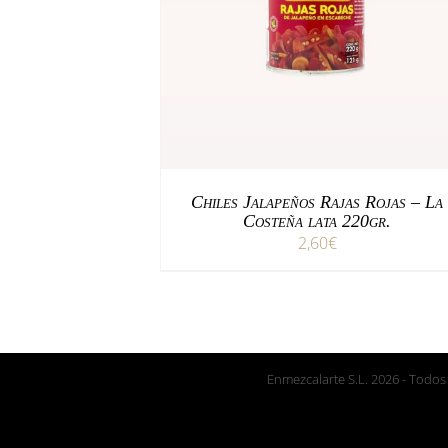
/
AÑADIR AL CARRITO
DETALLES
Chiles Jalapeños Rajas Rojas – La
Costeña lata 220gr.
2,60
€
Enmezcalarte S.L.
2026 - Todos