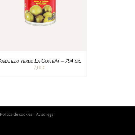
/
AÑADIR AL CARRITO
DETALLES
omatillo verde La Costeña – 794 gr.
7,00
€
Política de cookies
|
Aviso legal