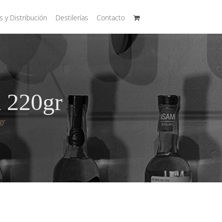
s y Distribución
Destilerías
Contacto
a 220gr
gr