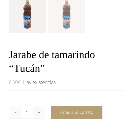
Jarabe de tamarindo
“Tucán”
8,00
€
Hay existencias
Añadir al carrito
Jarabe
de
tamarindo