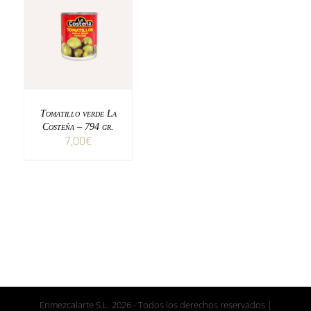
AÑADIR AL CARRITO
DETALLES
Tomatillo verde La
Costeña – 794 gr.
7,00
€
Enmezcalarte S.L.
2026 - Todos los derechos reservados |