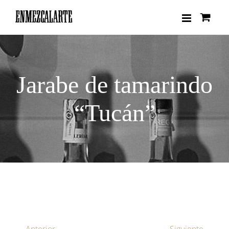
Saltar
al
contenido
Jarabe de tamarindo
“Tucán”