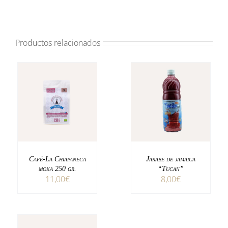
“Tucán”
cantidad
Productos relacionados
AÑADIR AL CARRITO
AÑADIR AL CARRITO
DETALLES
DETALLES
Café-La Chiapaneca
Jarabe de jamaica
moka 250 gr.
“Tucan”
11,00
€
8,00
€