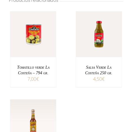
Productos relacionados
AÑADIR AL CARRITO
AÑADIR AL CARRITO
DETALLES
DETALLES
Tomatillo verde La
Salsa Verde La
Costeña – 794 gr.
Costeña 250 gr.
7,00
€
4,50
€
AÑADIR AL CARRITO
DETALLES