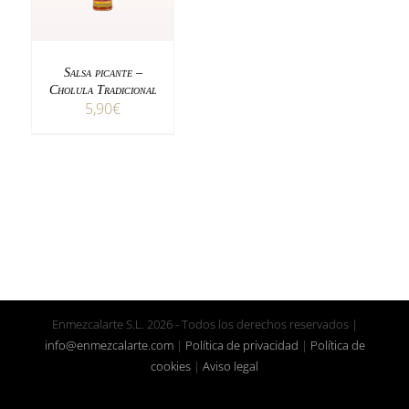
Salsa picante –
Cholula Tradicional
5,90
€
Enmezcalarte S.L.
2026 - Todos los derechos reservados |
info@enmezcalarte.com
|
Política de privacidad
|
Política de
cookies
|
Aviso legal