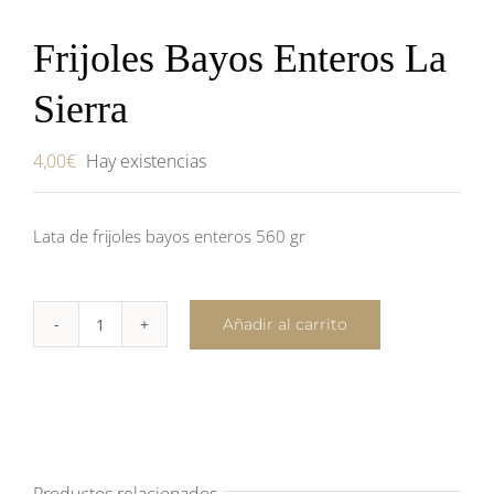
Frijoles Bayos Enteros La
Sierra
4,00
€
Hay existencias
Lata de frijoles bayos enteros 560 gr
Añadir al carrito
Frijoles
Bayos
Enteros
La
Sierra
cantidad