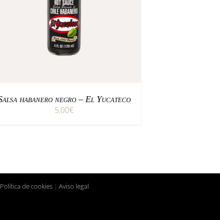
/
AÑADIR AL CARRITO
DETALLES
Salsa habanero negro – El Yucateco
5,00
€
Política de cookies
|
Aviso legal