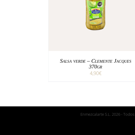
/
AÑADIR AL CARRITO
DETALLES
Salsa verde – Clemente Jacques
370gr
4,90
€
Enmezcalarte S.L.
2026 - Todos