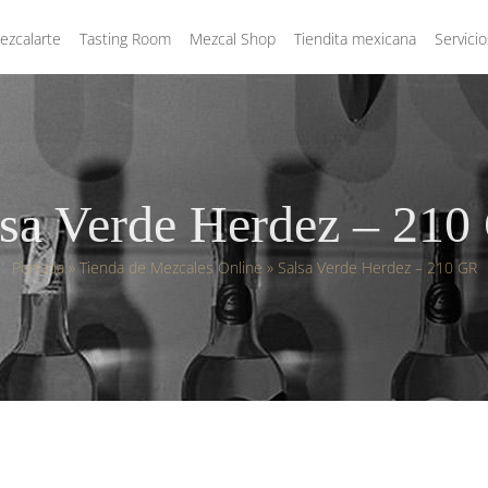
zcalarte
Tasting Room
Mezcal Shop
Tiendita mexicana
Servicio
lsa Verde Herdez – 210
Portada
»
Tienda de Mezcales Online
»
Salsa Verde Herdez – 210 GR