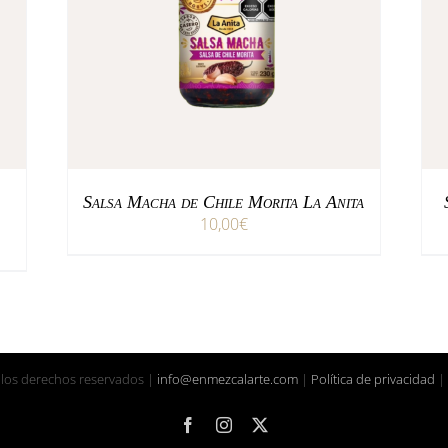
/
AÑADIR AL CARRITO
DETALLES
Salsa Macha de Chile Morita La Anita
10,00
€
 los derechos reservados |
info@enmezcalarte.com
|
Política de privacidad
|
Facebook
Instagram
X