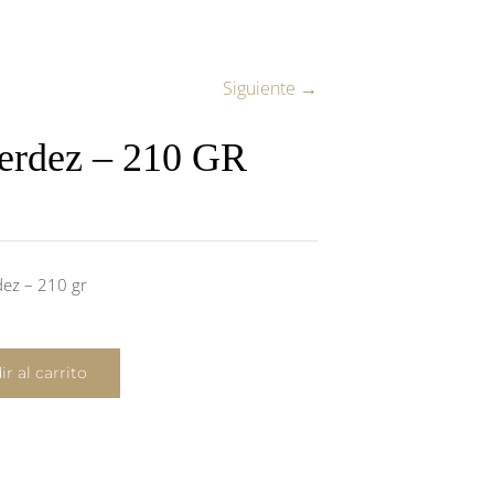
Siguiente →
Herdez – 210 GR
dez – 210 gr
r al carrito