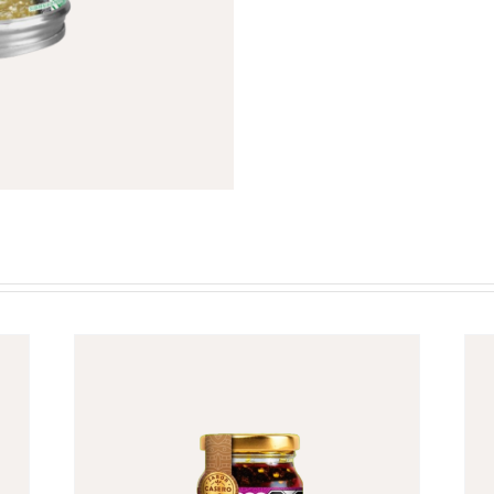
210
GR
cantidad