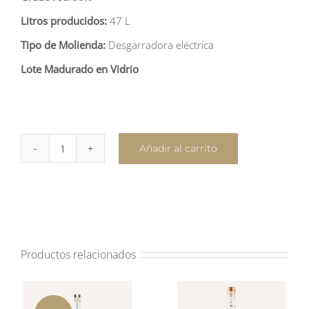
Litros producidos:
47 L
Tipo de Molienda:
Desgarradora eléctrica
Lote Madurado en Vidrio
Añadir al carrito
Real
Minero
Espadín,
Cirial,
Largo
cantidad
Productos relacionados