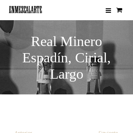
Saltar
al
contenido
Real Minero
Espadín, Cirial,
Largo