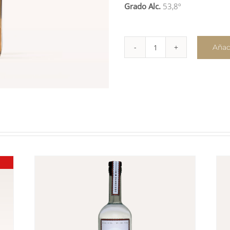
Grado
Alc
.
53,8º
Añadi
Paranubes
Rum
Añejo
(New
Oak)
cantidad