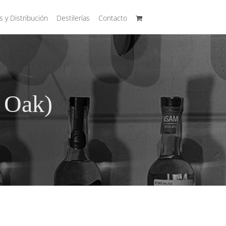
s y Distribución
Destilerías
Contacto
 Oak)
)