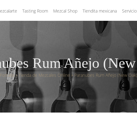
zcalarte
Tasting Room
Mezcal Shop
Tiendita mexicana
Servicio
nubes Rum Añejo (New
Portada
»
Tienda de Mezcales Online
»
Paranubes Rum Añejo (New Oak