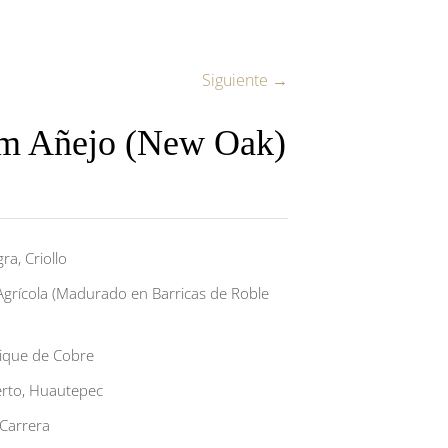
Siguiente →
m Añejo (New Oak)
ra, Criollo
grícola (Madurado en Barricas de Roble
ique de Cobre
erto, Huautepec
 Carrera