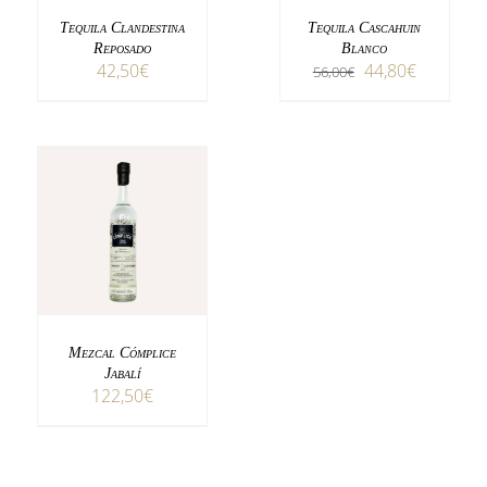
Tequila Clandestina
Tequila Cascahuin
Reposado
Blanco
El
El
42,50
€
44,80
€
56,00
€
precio
precio
original
actual
era:
es:
56,00€.
44,80€.
AÑADIR AL CARRITO
DETALLES
Mezcal Cómplice
Jabalí
122,50
€