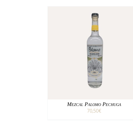
/
AÑADIR AL CARRITO
DETALLES
Mezcal Palomo Pechuga
70,50
€