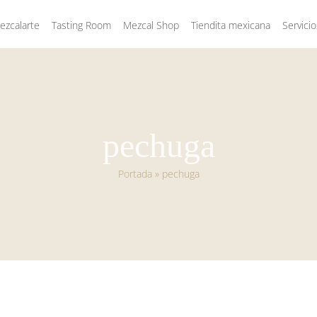
zcalarte
Tasting Room
Mezcal Shop
Tiendita mexicana
Servicio
pechuga
Portada
»
pechuga