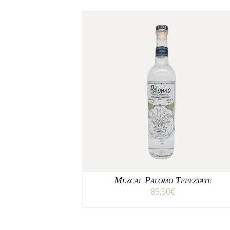
/
AÑADIR AL CARRITO
DETALLES
Mezcal Palomo Tepeztate
89,90
€