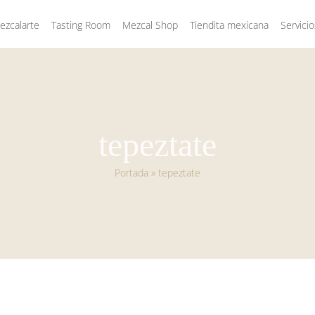
zcalarte
Tasting Room
Mezcal Shop
Tiendita mexicana
Servicio
tepeztate
Portada
»
tepeztate